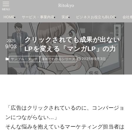
MENU
HOME
サービス・事業内容
実績
ビジネスお役立ちBLOG
会社
クリックされても成果が出ない
2025
9/03
LPを変える「マンガLP」の力
2025年9月3日
サンプル・タッチ
漫画でわかるシリーズ
「広告はクリックされているのに、コンバージョ
ンにつながらない…」
そんな悩みを抱えているマーケティング担当者は